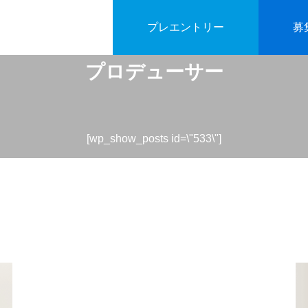
プレエントリー
募
プロデューサー
[wp_show_posts id=\"533\"]