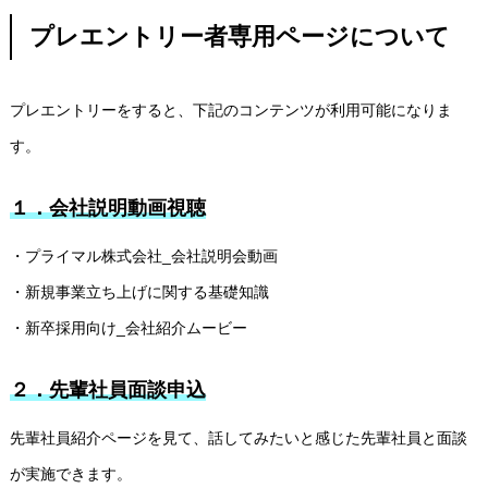
プレエントリー者専用ページについて
プレエントリーをすると、下記のコンテンツが利用可能になりま
す。
１．会社説明動画視聴
プライマルについて
・プライマル株式会社_会社説明会動画
プライマルの文化・特徴
・新規事業立ち上げに関する基礎知識
プロジェクトの事例と社員の成長
・新卒採用向け_会社紹介ムービー
先輩社員紹介・面談申し込み
２．先輩社員面談申込
募集要項
先輩社員紹介ページを見て、話してみたいと感じた先輩社員と面談
が実施できます。
プライマル新卒採用エントリー