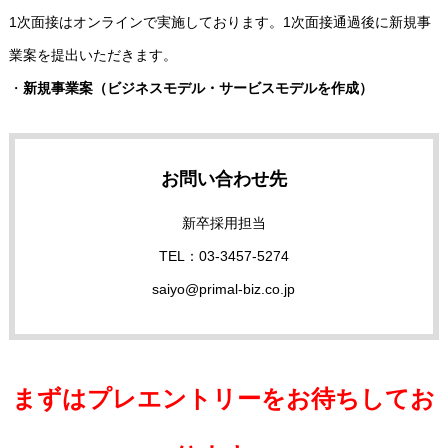
1次面接はオンラインで実施しております。1次面接通過後に新規事
業案を提出いただきます。
プライマルについて
プライマルの文化・特徴
プロジェクトの事例と社
・
新規事業案（ビジネスモデル・サービスモデルを作成）
お問い合わせ先
新卒採用担当
TEL：03-3457-5274
saiyo@primal-biz.co.jp
まずはプレエントリーをお待ちしてお