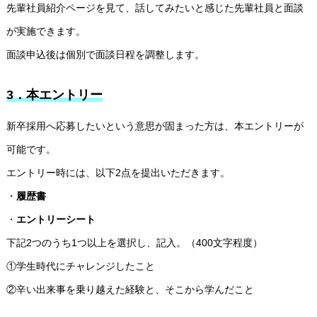
先輩社員紹介ページを見て、話してみたいと感じた先輩社員と面談
が実施できます。
面談申込後は個別で面談日程を調整します。
3．本エントリー
プライマルについて
新卒採用へ応募したいという意思が固まった方は、本エントリーが
可能です。
プライマルの文化・特徴
エントリー時には、以下2点を提出いただきます。
プロジェクトの事例と社員の成長
・
履歴書
・
エントリーシート
先輩社員紹介・面談申し込み
下記2つのうち1つ以上を選択し、記入。（400文字程度）
募集要項
①学生時代にチャレンジしたこと
②辛い出来事を乗り越えた経験と、そこから学んだこと
プライマル新卒採用エントリー